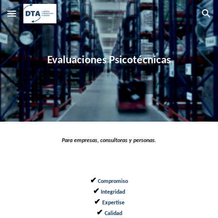
Skip to main content
Skip to navigation
Evaluaciones Psicotécnicas
Para empresas, consultoras y personas.
✔
Compromiso
✔
Integridad
✔
Expertise
✔
Calidad